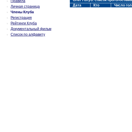
Олег Голуб: список проголосова
Правила
Дата
Кто
Число гол
Личная страница
Члены Клуба
Регистрация
Рейтинги Клуба
Документальный фильм
Список по алфавиту