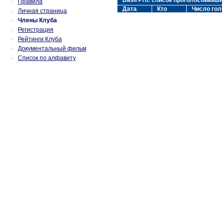
Basil Pro: список проголосовав
Правила
Дата
Кто
Число гол
Личная страница
Члены Клуба
Регистрация
Рейтинги Клуба
Документальный фильм
Список по алфавиту