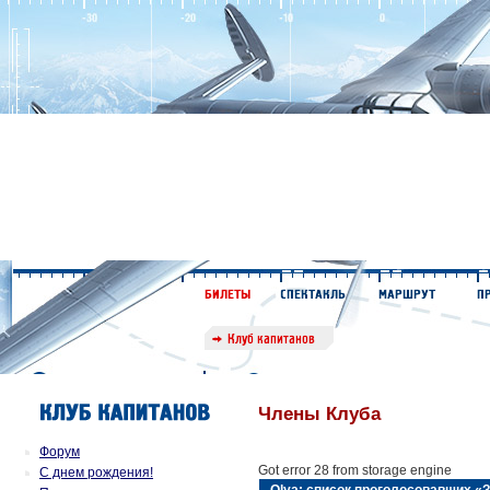
Члены Клуба
Форум
Got error 28 from storage engine
С днем рождения!