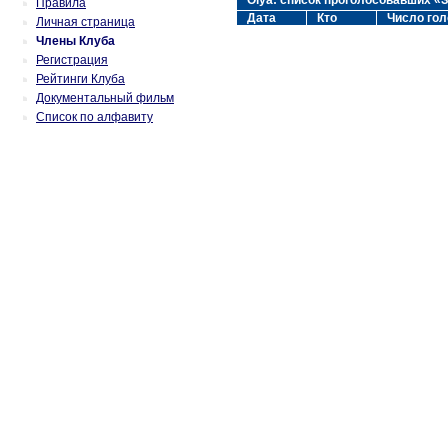
Olya: список проголосовавших «
Правила
Дата
Кто
Число гол
Личная страница
Члены Клуба
Регистрация
Рейтинги Клуба
Документальный фильм
Список по алфавиту