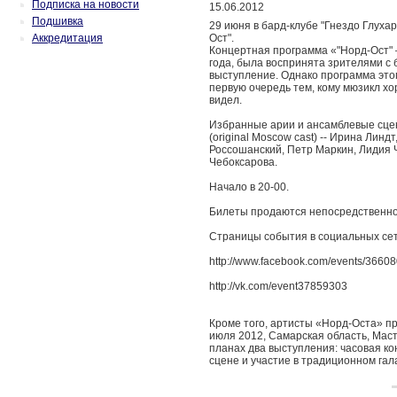
Подписка на новости
15.06.2012
Подшивка
29 июня в бард-клубе "Гнездо Глухар
Аккредитация
Ост".
Концертная программа «"Норд-Ост" –
года, была воспринята зрителями с
выступление. Однако программа этог
первую очередь тем, кому мюзикл хор
видел.
Избранные арии и ансамблевые сцен
(original Moscow cast) -- Ирина Лин
Россошанский, Петр Маркин, Лидия 
Чебоксарова.
Начало в 20-00.
Билеты продаются непосредственно в
Страницы события в социальных сет
http://www.facebook.com/events/3660
http://vk.com/event37859303
Кроме того, артисты «Норд-Оста» п
июля 2012, Самарская область, Мас
планах два выступления: часовая к
сцене и участие в традиционном гала