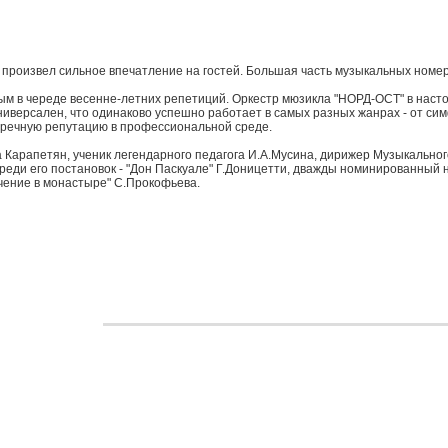
 произвел сильное впечатление на гостей. Большая часть музыкальных номе
овым в череде весенне-летних репетиций. Оркестр мюзикла "НОРД-ОСТ" в нас
ниверсален, что одинаково успешно работает в самых разных жанрах - от си
речную репутацию в профессиональной среде.
 Карапетян, ученик легендарного педагога И.А.Мусина, дирижер Музыкальног
ди его постановок - "Дон Паскуале" Г.Доницетти, дважды номинированный на
учение в монастыре" С.Прокофьева.