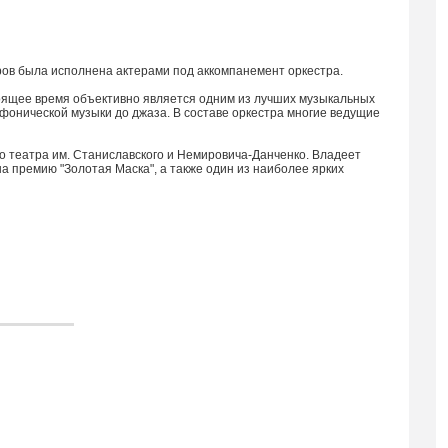
ров была исполнена актерами под аккомпанемент оркестра.
тоящее время объективно является одним из лучших музыкальных
мфонической музыки до джаза. В составе оркестра многие ведущие
о театра им. Станиславского и Немировича-Данченко. Владеет
 премию "Золотая Маска", а также один из наиболее ярких