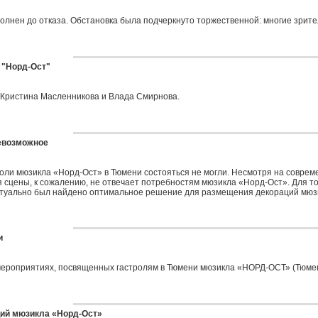
нен до отказа. Обстановка была подчеркнуто торжественной: многие зрители
 "Норд-Ост"
 Кристина Масленникова и Влада Смирнова.
евозможное
роли мюзикла «Норд-Ост» в Тюмени состояться не могли. Несмотря на совре
 сцены, к сожалению, не отвечает потребностям мюзикла «Норд-Ост». Для т
иртуально был найдено оптимальное решение для размещения декораций мюз
и
мероприятиях, посвященных гастролям в Тюмени мюзикла «НОРД-ОСТ» (Тюмен
ций мюзикла «Норд-Ост»