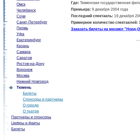
Где:
Тюменская государственная фи
Омск
Премьера:
9 декабря 2004 года
Челябинск
Последний спектакль:
19 декабря 20
Сочи
Санкт-Петербург
Примерное количество спектаклей:
Пермь
Заказать билеты на мюзикл "Норд-О
Уфа
Екатеринбург
Казань
Самара
Саратов
Ростов-на-Дону
Воронеж
Москва
Нижний Новгород
Тюмень
Билеты
Спонсоры и партнеры
О городе
О театре
Партнеры и спонсоры
Цифры и факты
Билеты