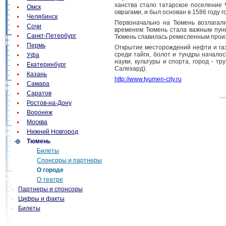
ханства стало татарское поселение Ч
Омск
оврагами, и был основан в 1586 году 
Челябинск
Первоначально на Тюмень возлагали
Сочи
временем Тюмень стала важным пунк
Санкт-Петербург
Тюмень славилась ремесленным прои
Пермь
Открытие месторождений нефти и газ
среди тайги, болот и тундры начало
Уфа
науки, культуры и спорта, город - т
Екатеринбург
Салехард).
Казань
http://www.tyumen-city.ru
Самара
Саратов
Ростов-на-Дону
Воронеж
Москва
Нижний Новгород
Тюмень
Билеты
Спонсоры и партнеры
О городе
О театре
Партнеры и спонсоры
Цифры и факты
Билеты