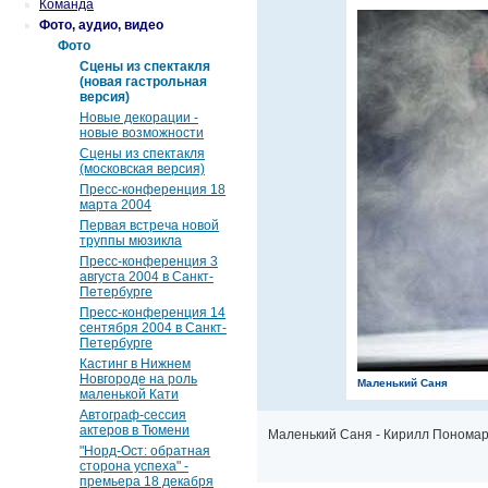
Команда
Фото, аудио, видео
Фото
Сцены из спектакля
(новая гастрольная
версия)
Новые декорации -
новые возможности
Сцены из спектакля
(московская версия)
Пресс-конференция 18
марта 2004
Первая встреча новой
труппы мюзикла
Пресс-конференция 3
августа 2004 в Санкт-
Петербурге
Пресс-конференция 14
сентября 2004 в Санкт-
Петербурге
Кастинг в Нижнем
Новгороде на роль
Маленький Саня
маленькой Кати
Автограф-сессия
актеров в Тюмени
Маленький Саня - Кирилл Понома
"Норд-Ост: обратная
сторона успеха" -
премьера 18 декабря