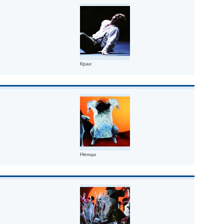
Крах
Ненцы