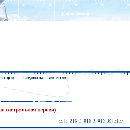
ая гастрольная версия)
<<
|
<
|
2
|
3
|
4
|
5
|
6
|
7
|
8
|
9
|
10
|
>
|
>>