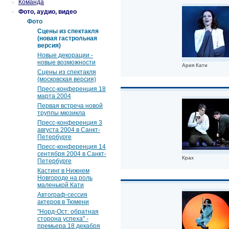
Команда
Фото, аудио, видео
Фото
Сцены из спектакля
(новая гастрольная
версия)
Новые декорации -
новые возможности
Ария Кати
Сцены из спектакля
(московская версия)
Пресс-конференция 18
марта 2004
Первая встреча новой
труппы мюзикла
Пресс-конференция 3
августа 2004 в Санкт-
Петербурге
Пресс-конференция 14
сентября 2004 в Санкт-
Крах
Петербурге
Кастинг в Нижнем
Новгороде на роль
маленькой Кати
Автограф-сессия
актеров в Тюмени
"Норд-Ост: обратная
сторона успеха" -
премьера 18 декабря