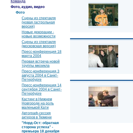
Команда
Фото, аудио, видео
Фото
Сцены из спектакля
(новая гастрольная
версия)
Новые декорации -
новые возможности
Сцены из спектакля
(московская версия)
Пресс-конференция 18
марта 2004
Первая встреча новой
труппы мюзикла
Пресс-конференция 3
августа 2004 в Санкт-
Петербурге
Пресс-конференция 14
сентября 2004 в Санкт-
Петербурге
Кастинг в Нижнем
Новгороде на роль
маленькой Кати
Автограф-сессия
актеров в Тюмени
"Норд-Ост: обратная
сторона успеха" -
премьера 18 декабря