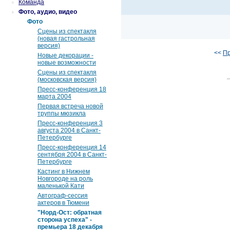
Команда
Фото, аудио, видео
Фото
Сцены из спектакля
(новая гастрольная
версия)
<<
П
Новые декорации -
новые возможности
Сцены из спектакля
(московская версия)
Пресс-конференция 18
марта 2004
Первая встреча новой
труппы мюзикла
Пресс-конференция 3
августа 2004 в Санкт-
Петербурге
Пресс-конференция 14
сентября 2004 в Санкт-
Петербурге
Кастинг в Нижнем
Новгороде на роль
маленькой Кати
Автограф-сессия
актеров в Тюмени
"Норд-Ост: обратная
сторона успеха" -
премьера 18 декабря