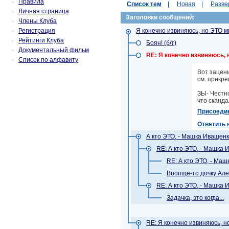
Правила
Список тем
|
Новая
|
Разве
Личная страница
Заголовки сообщений:
Члены Клуба
Регистрация
Я конечно извиняюсь, но ЭТО м
Рейтинги Клуба
Боян! (б/т)
Документальный фильм
RE: Я конечно извиняюсь,
Список по алфавиту
Вот зацени
см. прикр
ЗЫ- Честно
что скандал
Присоеди
Ответить 
А кто ЭТО, - Машка Иващен
RE: А кто ЭТО, - Машка
RE: А кто ЭТО, - Ма
Воопще-то дочку Але
RE: А кто ЭТО, - Машка
Задачка, это когда...
RE: Я конечно извиняюсь, н